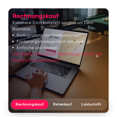
Rechnungskauf
Kümmere Dich komplett sorglos um Dein
Business:
Risikoprüfung von Endkund:innen
Forderungsmanagement inklusive
Einfache und flexibel
Das Beste: Die Option "Rechnung" erhöht die
Kaufwahrscheinlichkeit!
Rechnungskauf
Ratenkauf
Lastschrift