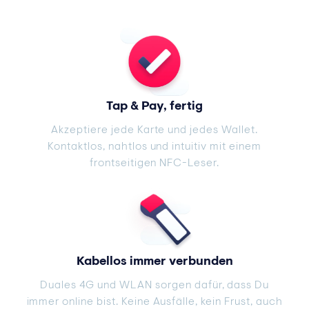
Tap & Pay, fertig
Akzeptiere jede Karte und jedes Wallet.
Kontaktlos, nahtlos und intuitiv mit einem
frontseitigen NFC-Leser.
Kabellos immer verbunden
Duales 4G und WLAN sorgen dafür, dass Du
immer online bist. Keine Ausfälle, kein Frust, auch