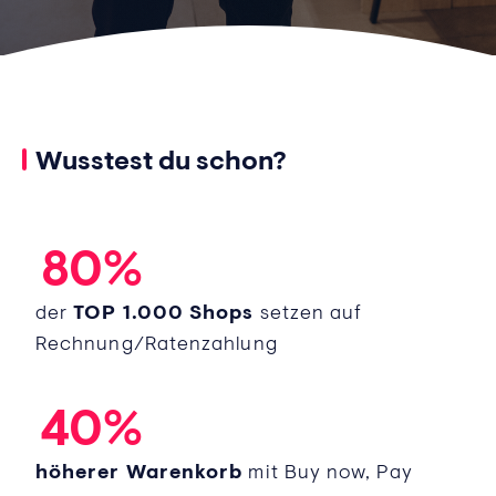
3
4
5
6
Wusstest du schon?
0
7
0
1
8
0
%
1
2
der
TOP 1.000 Shops
setzen auf
2
3
Rechnung/Ratenzahlung
3
4
4
0
%
5
höherer Warenkorb
mit Buy now, Pay
6