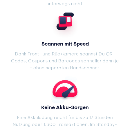
unterwegs nicht.
Scannen mit Speed
Dank Front- und Rückkamera scannst Du QR-
Codes, Coupons und Barcodes schneller denn je
– ohne separaten Handscanner.
Keine Akku-Sorgen
Eine Akkuladung reicht für bis zu 17 Stunden
Nutzung oder 1.300 Transaktionen. Im Standby-