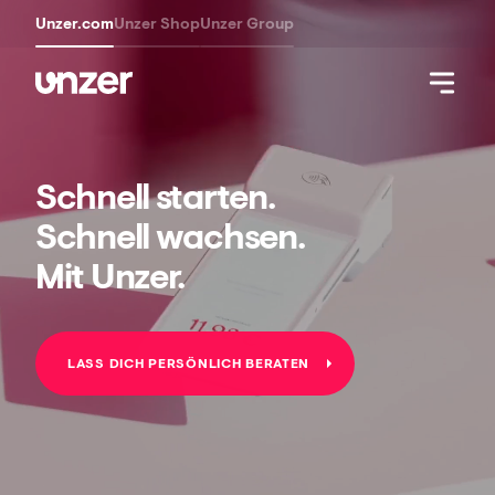
Unzer.com
Unzer Shop
Unzer Group
Unzer Payment.
Schnell star
Unzer Support.
Schnell wa
Dein Erfolg.
Mit Unzer.
LASS DICH PERSÖNLICH BERATEN