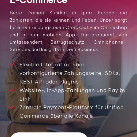
Biete Deinen Kunden in ganz Europa die
Zahlarten, die sie kennen und lieben. Unzer sorgt
für einen reibungslosen Checkout – im Onlineshop
und in der mobilen App. Du profitierst von
umfassendem Betrugsschutz, Omnichannel-
Services und Insights in Dein Business.
Flexible Integration über
vorkonfigurierte Zahlungsseite, SDKs,
REST-API oder Plugins
Website-, In-App-Zahlungen und Pay by
Link
Zentrale Payment-Plattform für Unified
Commerce über alle Kanäle