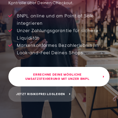
Kontrolle über Deinen Checkout.
BNPL online und am Point of Sale
integrieren
Unzer Zahlungsgarantie für sichere
Liquidität
Markenkonformes Bezahlerlebnis im
Look-and-Feel Deines Shops
ERRECHNE DEINE MÖGLICHE
UMSATZSTEIGERUNG MIT UNZER BNPL
0
JETZT RISIKOFREI LOSLEGEN
1
2