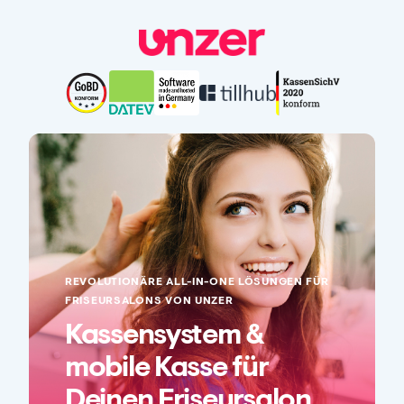
REVOLUTIONÄRE ALL-IN-ONE LÖSUNGEN FÜR
FRISEURSALONS VON UNZER
Kassensystem &
mobile Kasse für
Deinen Friseursalon