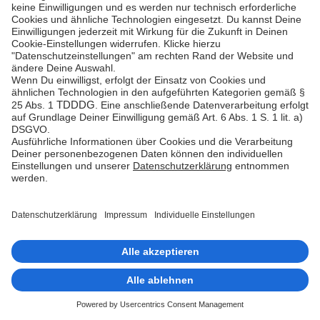
Kassen-Bundle, Hardware optional
99 €
monatlich
Zum Shop
Vielfältige Zahlarten für
Deine Kunden.
Bezahle bar, mit
Kreditkarte,
Debitkarte, EC-Karte
oder
bequem per
Mobile Payment
.
Unzer unterstützt sämtliche
gängigen Zahlungsmethoden,