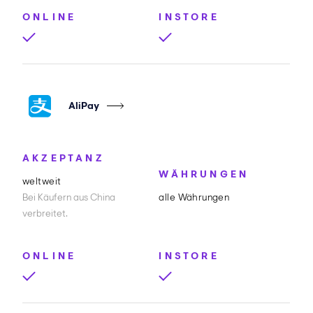
ONLINE
INSTORE
AliPay
AKZEPTANZ
WÄHRUNGEN
weltweit
Bei Käufern aus China
alle Währungen
verbreitet.
ONLINE
INSTORE