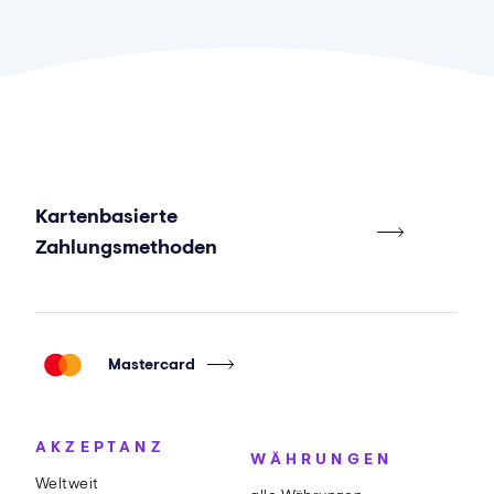
Kartenbasierte
Zahlungsmethoden
Mastercard
AKZEPTANZ
WÄHRUNGEN
Weltweit