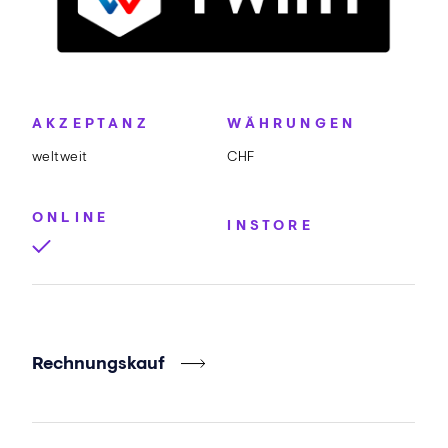
AKZEPTANZ
WÄHRUNGEN
weltweit
CHF
ONLINE
INSTORE
Rechnungskauf