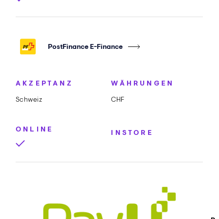
PostFinance E-Finance
AKZEPTANZ
WÄHRUNGEN
Schweiz
CHF
ONLINE
INSTORE