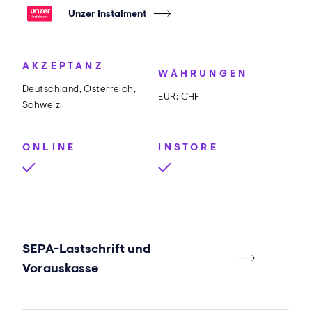
Unzer Instalment
AKZEPTANZ
WÄHRUNGEN
Deutschland, Österreich,
EUR; CHF
Schweiz
ONLINE
INSTORE
SEPA-Lastschrift und
Vorauskasse