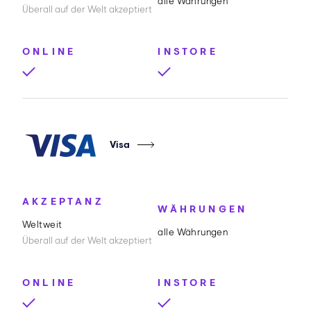
alle Währungen
Überall auf der Welt akzeptiert
ONLINE
INSTORE
Visa
AKZEPTANZ
WÄHRUNGEN
Weltweit
alle Währungen
Überall auf der Welt akzeptiert
ONLINE
INSTORE