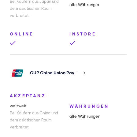
Bei Käufern aus Japan und
alle Währungen
dem asiatischen Raum
verbreitet.
ONLINE
INSTORE
CUP China Union Pay
AKZEPTANZ
weltweit
WÄHRUNGEN
Bei Käufern aus China und
alle Währungen
dem asiatischen Raum
verbreitet.