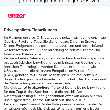
geräteübergreifend erfolgen (z.B. von
PC zu Tablet). LinkedIn Insight Tag
bietet außerdem eine Retargeting-
Funktion an, mit deren Hilfe wir den
Besuchern unserer Website
zielgerichtete Werbung außerhalb der
Website anzeigen lassen können,
wobei laut LinkedIn keine
Identifikation des Werbeadressaten
stattfindet.
Verarbeitendes Unternehmen
LinkedIn Ireland Unlimited Company
Wilton Place, Dublin 2, Ireland