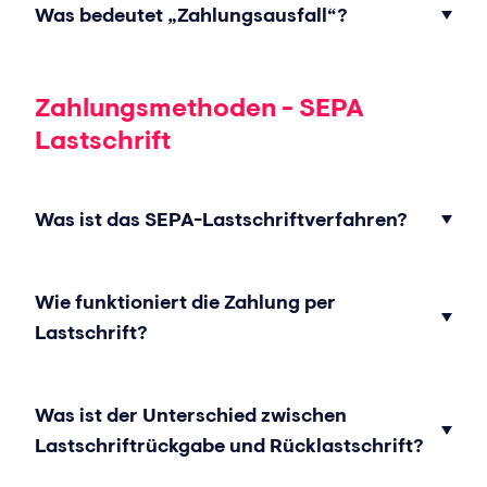
Was bedeutet „Zahlungsausfall“?
Zahlungsmethoden - SEPA
Lastschrift
Was ist das SEPA-Lastschriftverfahren?
Wie funktioniert die Zahlung per
Lastschrift?
Was ist der Unterschied zwischen
Lastschriftrückgabe und Rücklastschrift?