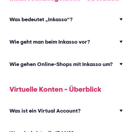
Was bedeutet „Inkasso“?
Wie geht man beim Inkasso vor?
Wie gehen Online-Shops mit Inkasso um?
Virtuelle Konten - Überblick
Was ist ein Virtual Account?