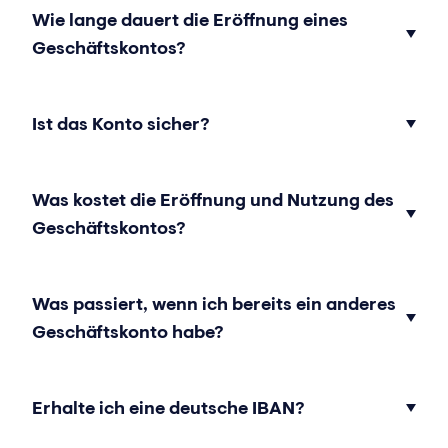
Wie lange dauert die Eröffnung eines
Geschäftskontos?
Ist das Konto sicher?
Was kostet die Eröffnung und Nutzung des
Geschäftskontos?
Was passiert, wenn ich bereits ein anderes
Geschäftskonto habe?
Erhalte ich eine deutsche IBAN?