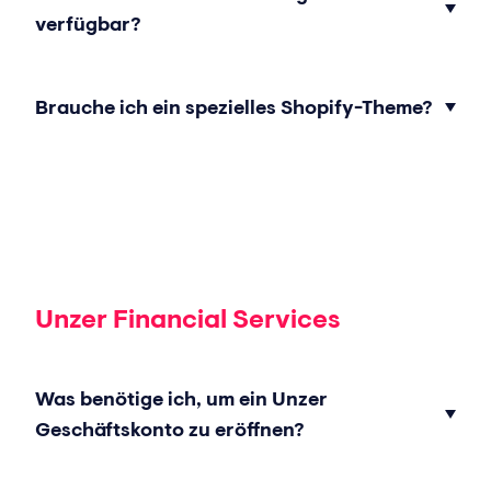
verfügbar?
Brauche ich ein spezielles Shopify-Theme?
Unzer Financial Services
Was benötige ich, um ein Unzer
Geschäftskonto zu eröffnen?