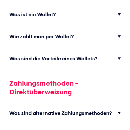
Was ist ein Wallet?
Wie zahlt man per Wallet?
Was sind die Vorteile eines Wallets?
Zahlungsmethoden -
Direktüberweisung
Was sind alternative Zahlungsmethoden?