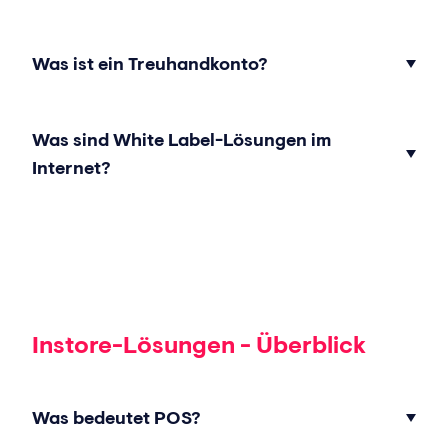
Was ist ein Treuhandkonto?
Was sind White Label-Lösungen im
Internet?
Instore-Lösungen - Überblick
Was bedeutet POS?