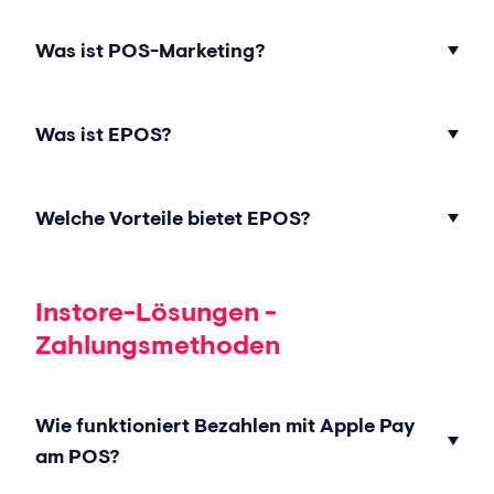
Was ist POS-Marketing?
Was ist EPOS?
Welche Vorteile bietet EPOS?
Instore-Lösungen -
Zahlungsmethoden
Wie funktioniert Bezahlen mit Apple Pay
am POS?