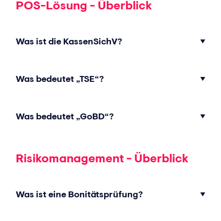
POS-Lösung - Überblick
Was ist die KassenSichV?
Was bedeutet „TSE“?
Was bedeutet „GoBD“?
Risikomanagement - Überblick
Was ist eine Bonitätsprüfung?