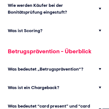
Wie werden Käufer bei der
Bonitätsprüfung eingestuft?
Was ist Scoring?
Betrugsprävention - Überblick
Was bedeutet „Betrugsprävention“?
Was ist ein Chargeback?
Was bedeutet “card present” und “card