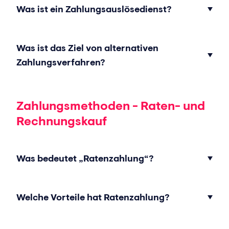
Was ist ein Zahlungsauslösedienst?
Was ist das Ziel von alternativen
Zahlungsverfahren?
Zahlungsmethoden - Raten- und
Rechnungskauf
Was bedeutet „Ratenzahlung“?
Welche Vorteile hat Ratenzahlung?