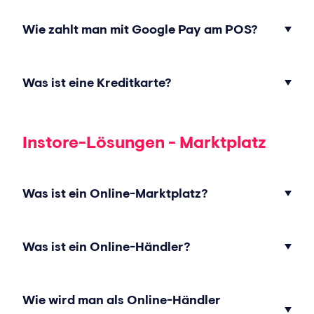
Wie zahlt man mit Google Pay am POS?
Was ist eine Kreditkarte?
Instore-Lösungen - Marktplatz
Was ist ein Online-Marktplatz?
Was ist ein Online-Händler?
Wie wird man als Online-Händler