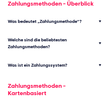
Zahlungsmethoden - Überblick
Was bedeutet „Zahlungsmethode“?
Welche sind die beliebtesten
Zahlungsmethoden?
Was ist ein Zahlungssystem?
Zahlungsmethoden -
Kartenbasiert