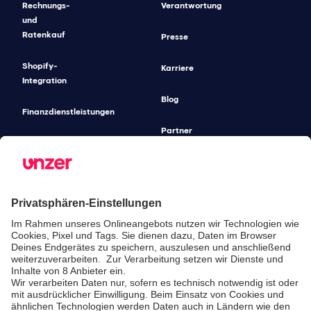
Rechnungs-
Verantwortung
und
Ratenkauf
Presse
Shopify-
Karriere
Integration
Blog
Finanzdienstleistungen
Partner
Gastronomie-
Lösungen
Unified
Commerce
Risikomanagement
Preise
SICHERHEIT & COMPLIANCE
SERVICE & SUPPORT