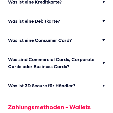
Was ist eine Kreditkarte?
Was ist eine Debitkarte?
Was ist eine Consumer Card?
Was sind Commercial Cards, Corporate
Cards oder Business Cards?
Was ist 3D Secure für Händler?
Zahlungsmethoden - Wallets