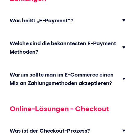
Was heißt „E-Payment“?
Welche sind die bekanntesten E-Payment
Methoden?
Warum sollte man im E-Commerce einen
Mix an Zahlungsmethoden akzeptieren?
Online-Lösungen - Checkout
Was ist der Checkout-Prozess?