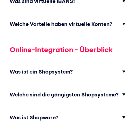
Was sind virtuelle IBANS?
Welche Vorteile haben virtuelle Konten?
Online-Integration - Überblick
Was ist ein Shopsystem?
Welche sind die gängigsten Shopsysteme?
Was ist Shopware?