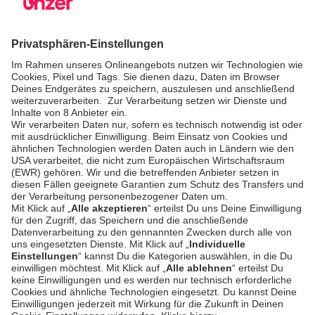
Commerce
Risikomanagement
Preise
SICHERHEIT & COMPLIANCE
SERVICE & SUPPORT
Sicherheit
Entwickler-
Dokumentation
PSD2 - Starke
Kundenauthentifizierung
Dokumentation
Unzer Austria
PCI DSS -
Datensicherheit
Rechtliche
Dokumente
Betrugsprävention
Hilfe-Center
Plattform-
Status