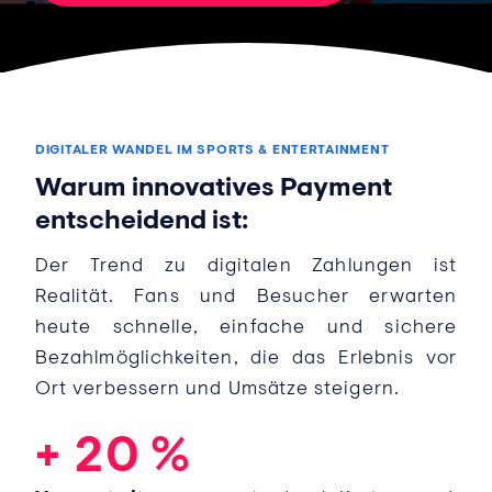
DIGITALER WANDEL IM SPORTS & ENTERTAINMENT
Warum innovatives Payment
entscheidend ist:
Der Trend zu digitalen Zahlungen ist
Realität. Fans und Besucher erwarten
heute schnelle, einfache und sichere
0
Bezahlmöglichkeiten, die das Erlebnis vor
0
Ort verbessern und Umsätze steigern.
1
1
+
2
0
%
0
2