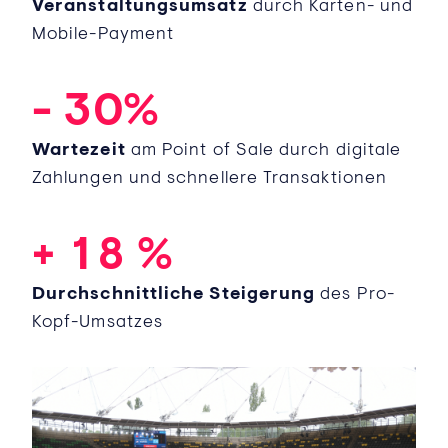
Veranstaltungsumsatz
durch Karten- und
1
3
Mobile-Payment
2
4
-
3
0
%
5
Wartezeit
am Point of Sale durch digitale
6
Zahlungen und schnellere Transaktionen
0
7
+
1
8
%
Durchschnittliche Steigerung
des
Pro-
Kopf-Umsatzes