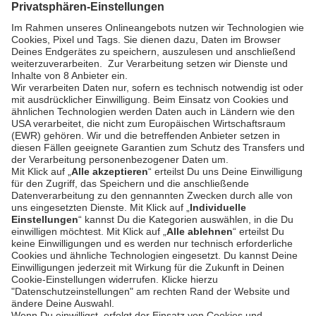
Commerce
Risikomanagement
Preise
SICHERHEIT & COMPLIANCE
SERVICE & SUPPORT
Sicherheit
Entwickler-
Dokumentation
PSD2 - Starke
Kundenauthentifizierung
Dokumentation
Unzer Austria
PCI DSS -
Datensicherheit
Rechtliche
Dokumente
Betrugsprävention
Hilfe-Center
Plattform-
Status