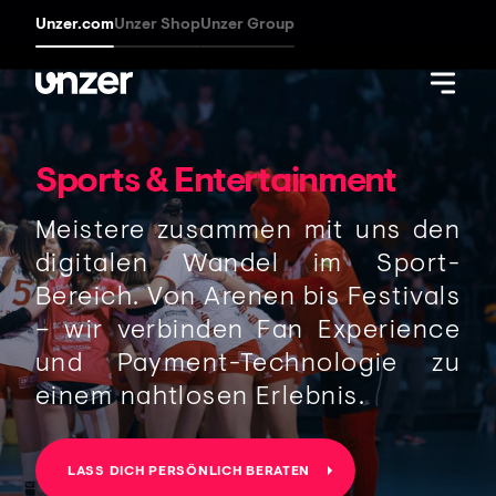
Unzer.com
Unzer Shop
Unzer Group
Sports & Entertainment
Meistere zusammen mit uns den
digitalen Wandel im Sport-
Bereich. Von Arenen bis Festivals
– wir verbinden Fan Experience
und Payment-Technologie zu
einem nahtlosen Erlebnis.
LASS DICH PERSÖNLICH BERATEN