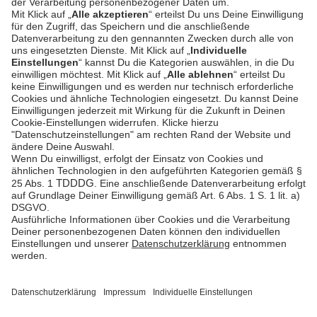
PSD2 - Starke
Kundenauthentifizierung
Dokumentation
Unzer Austria
PCI DSS -
Datensicherheit
Rechtliche
Dokumente
Betrugsprävention
Hilfe-Center
Plattform-
Status
Feedback &
Beschwerde
© Unzer Group GmbH
Impressum