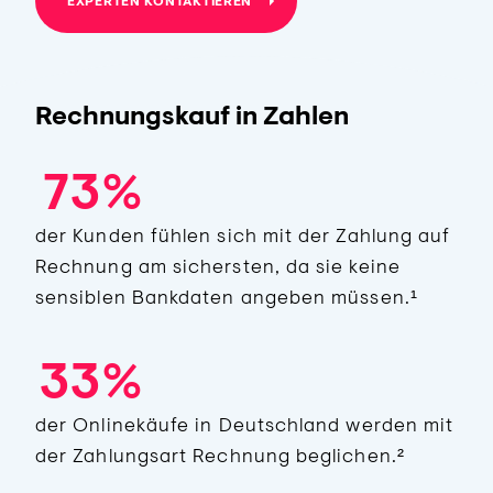
EXPERTEN KONTAKTIEREN
4
0
5
1
Rechnungskauf in Zahlen
6
2
7
3
%
0
0
der Kunden fühlen sich mit der Zahlung auf
Rechnung am sichersten, da sie keine
1
1
sensiblen Bankdaten angeben müssen.¹
2
2
3
3
%
der Onlinekäufe in Deutschland werden mit
der Zahlungsart Rechnung beglichen.²
0