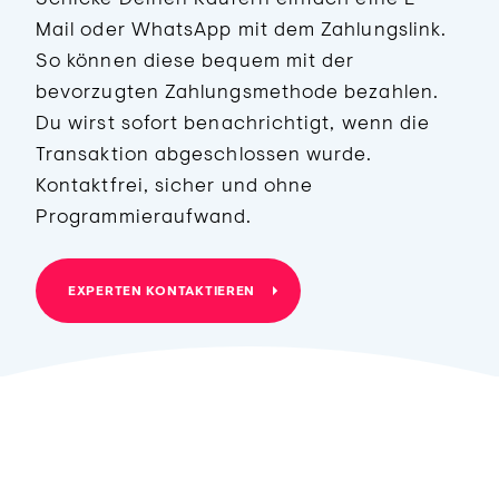
Mail oder WhatsApp mit dem Zahlungslink.
So können diese bequem mit der
bevorzugten Zahlungsmethode bezahlen.
Du wirst sofort benachrichtigt, wenn die
Transaktion abgeschlossen wurde.
Kontaktfrei, sicher und ohne
Programmieraufwand.
EXPERTEN KONTAKTIEREN