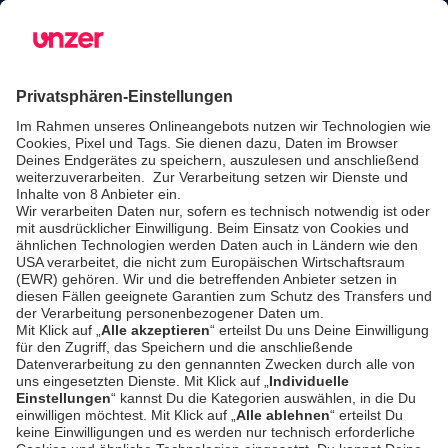
Unified
Commerce
Risikomanagement
Preise
SICHERHEIT & COMPLIANCE
SERVICE & SUPPORT
Sicherheit
Entwickler-
Dokumentation
PSD2 - Starke
Kundenauthentifizierung
Dokumentation
Unzer Austria
PCI DSS -
Datensicherheit
Rechtliche
Dokumente
Betrugsprävention
Hilfe-Center