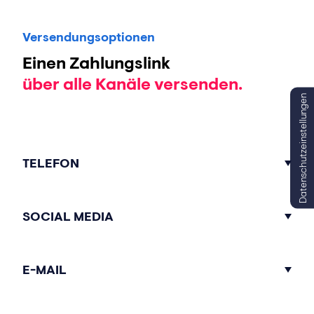
Versendungsoptionen
Einen Zahlungslink
über alle Kanäle versenden.
Datenschutzeinstellungen
TELEFON
SOCIAL MEDIA
E-MAIL