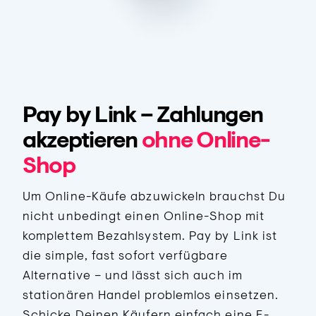
Pay by Link – Zahlungen
akzeptieren
ohne Online-
Shop
Um Online-Käufe abzuwickeln brauchst Du
nicht unbedingt einen Online-Shop mit
komplettem Bezahlsystem. Pay by Link ist
die simple, fast sofort verfügbare
Alternative – und lässt sich auch im
stationären Handel problemlos einsetzen.
Schicke Deinen Käufern einfach eine E-