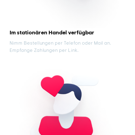
Im stationären Handel verfügbar
Nimm Bestellungen per Telefon oder Mail an.
Empfange Zahlungen per Link.