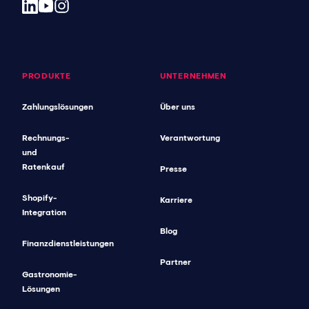
PRODUKTE
UNTERNEHMEN
Zahlungslösungen
Über uns
Rechnungs-
Verantwortung
und
Ratenkauf
Presse
Shopify-
Karriere
Integration
Blog
Finanzdienstleistungen
Partner
Gastronomie-
Lösungen