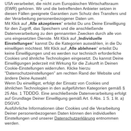
PSD2 - Starke
Kundenauthentifizierung
Dokumentation
Unzer Austria
PCI DSS -
Datensicherheit
Rechtliche
Dokumente
Betrugsprävention
Hilfe-Center
Plattform-
Status
Feedback &
Beschwerde
© Unzer Group GmbH
Impressum