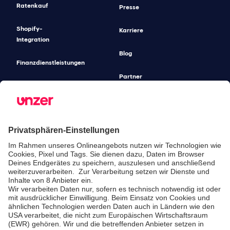
Ratenkauf
Presse
Shopify-
Karriere
Integration
Blog
Finanzdienstleistungen
Partner
Gastronomie-
Lösungen
Unified
Commerce
Risikomanagement
Preise
SICHERHEIT & COMPLIANCE
SERVICE & SUPPORT
Sicherheit
Entwickler-
Dokumentation