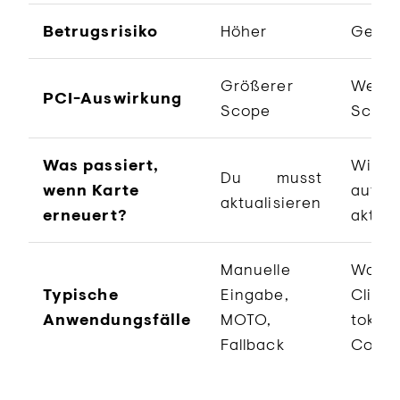
Betrugsrisiko
Höher
Gerin
Größerer
Wenig
PCI-Auswirkung
Scope
Scop
Was passiert,
Wird o
Du musst
wenn Karte
autom
aktualisieren
erneuert?
aktual
Manuelle
Wallet
Typische
Eingabe,
Click 
Anwendungsfälle
MOTO,
tokeni
Fallback
CoF