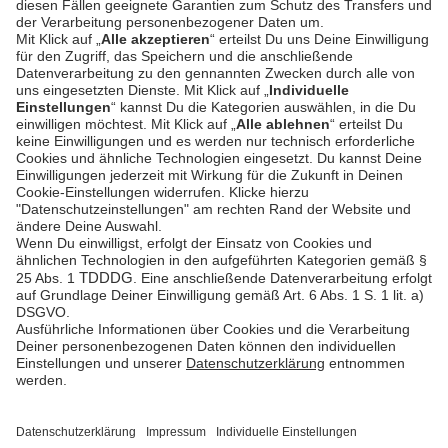
PSD2 - Starke
Kundenauthentifizierung
Dokumentation
Unzer Austria
PCI DSS -
Datensicherheit
Rechtliche
Dokumente
Betrugsprävention
Hilfe-Center
Plattform-
Status
Feedback &
Beschwerde
© Unzer Group GmbH
Impressum