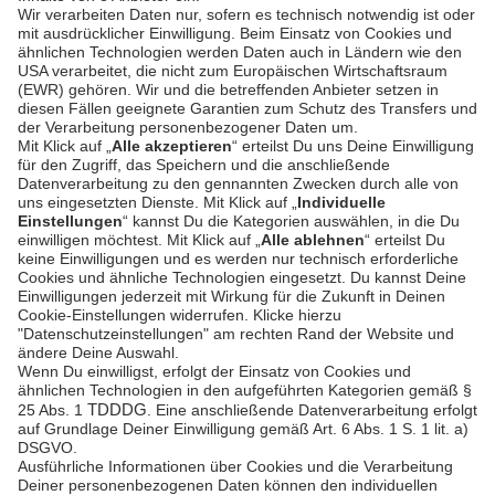
SICHERHEIT & COMPLIANCE
SERVICE & SUPPORT
Sicherheit
Entwickler-
Dokumentation
PSD2 - Starke
Kundenauthentifizierung
Dokumentation
Unzer Austria
PCI DSS -
Datensicherheit
Rechtliche
Dokumente
Betrugsprävention
Hilfe-Center
Plattform-
Status
Feedback &
Beschwerde