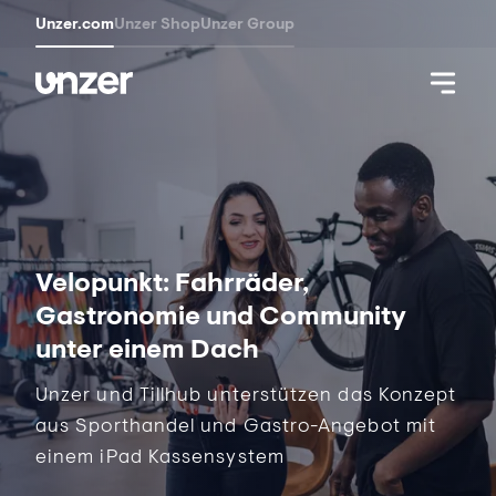
Unzer.com
Unzer Shop
Unzer Group
Velopunkt: Fahrräder,
Gastronomie und Community
unter einem Dach
Unzer und Tillhub unterstützen das Konzept
aus Sporthandel und Gastro-Angebot mit
einem iPad Kassensystem