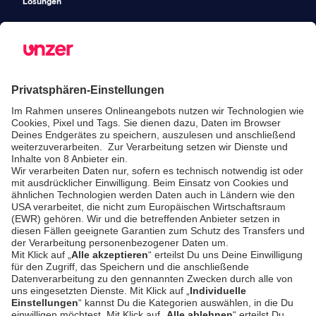
Lösungen
Unified
Commerce
Risikomanagement
Preise
SICHERHEIT & COMPLIANCE
SERVICE & SUPPORT
Sicherheit
Entwickler-
Dokumentation
PSD2 - Starke
Kundenauthentifizierung
Dokumentation
Unzer Austria
PCI DSS -
Datensicherheit
Rechtliche
Dokumente
Betrugsprävention
Hilfe-Center