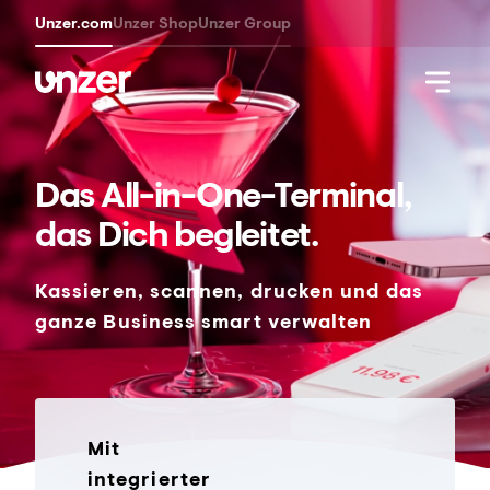
Unzer.com
Unzer Shop
Unzer Group
Das All-in-One-Terminal,
das Dich begleitet.
Kassieren, scannen, drucken und das
ganze Business smart verwalten
Mit
integrierter