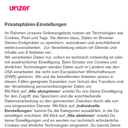
Unified
Commerce
Risikomanagement
Preise
SICHERHEIT & COMPLIANCE
SERVICE & SUPPORT
Sicherheit
Entwickler-
Dokumentation
PSD2 - Starke
Kundenauthentifizierung
Dokumentation
Unzer Austria
PCI DSS -
Datensicherheit
Rechtliche
Dokumente
Betrugsprävention
Hilfe-Center
Plattform-