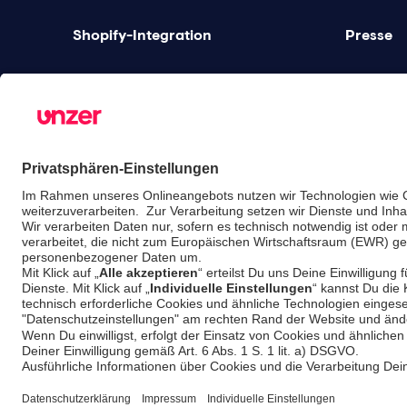
Shopify-Integration
Presse
Finanzdienstleistungen
Karriere
Gastronomie-Lösungen
Blog
Unified Commerce
Partner
Risikomanagement
Preise
© Unzer Group GmbH
Impressum
Datens