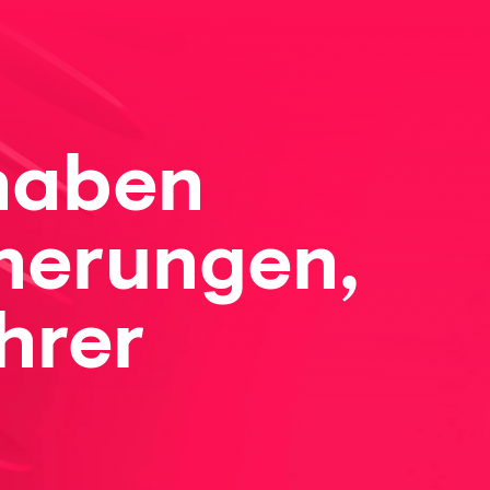
 haben
nerungen,
hrer