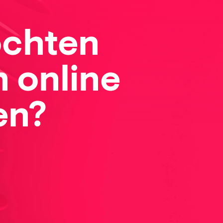
öchten
 online
en?