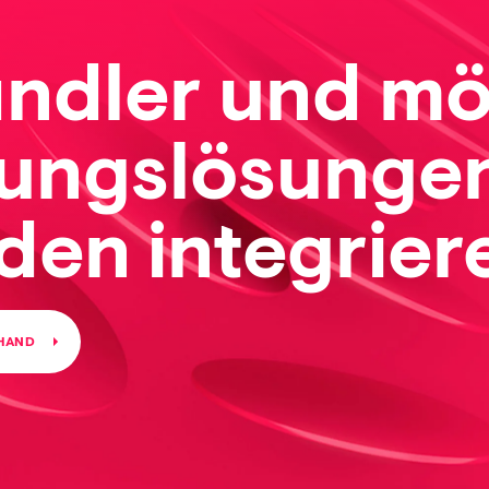
ändler und m
ungslösungen
den integrier
 HAND