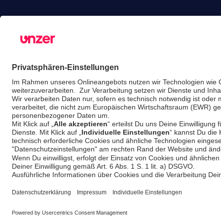
Finanzdienstleistungen
Karriere
Gastronomie-Lösungen
Blog
Unified Commerce
Partner
Risikomanagement
Preise
© Unzer Group GmbH
Impressum
Datens