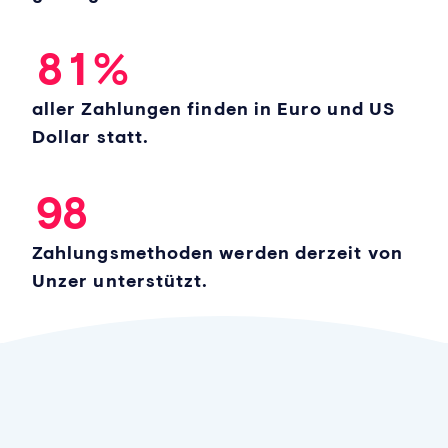
7
0
5
4
8
1
%
6
5
aller Zahlungen finden in Euro und US
7
6
Dollar statt.
8
7
9
8
Zahlungsmethoden werden derzeit von
Unzer unterstützt.