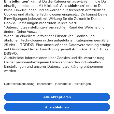
Hilfe-Center
Plattform-
Status
Feedback &
Beschwerde
© Unzer Group GmbH
Impressum
Datenschutz
Barrierefreiheit