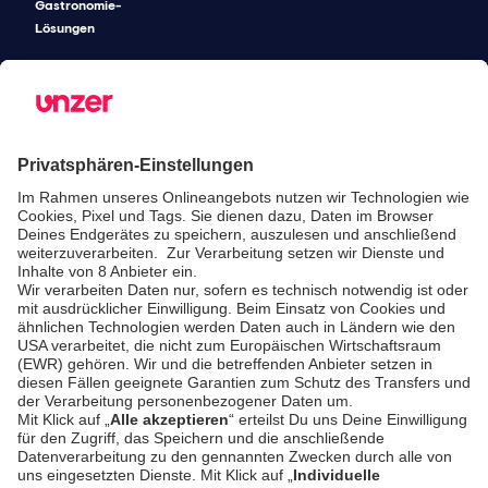
Gastronomie-
Lösungen
Unified
Commerce
Risikomanagement
Preise
SICHERHEIT & COMPLIANCE
SERVICE & SUPPORT
Sicherheit
Entwickler-
Dokumentation
PSD2 - Starke
Kundenauthentifizierung
Dokumentation
Unzer Austria
PCI DSS -
Datensicherheit
Rechtliche
Dokumente
Betrugsprävention