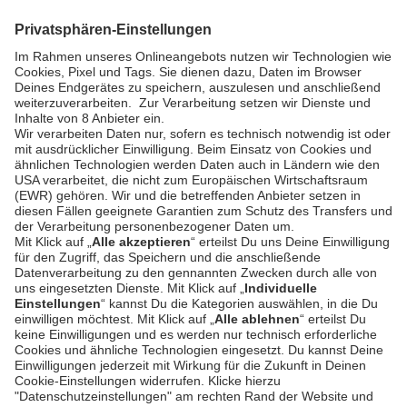
Risikomanagement
Preise
SICHERHEIT & COMPLIANCE
SERVICE & SUPPORT
Sicherheit
Entwickler-
Dokumentation
PSD2 - Starke
Kundenauthentifizierung
Dokumentation
Unzer Austria
PCI DSS -
Datensicherheit
Rechtliche
Dokumente
Betrugsprävention
Hilfe-Center
Plattform-
Status