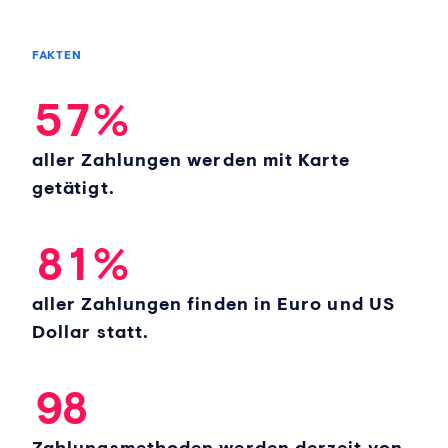
0
3
5
3
1
0
FAKTEN
4
6
4
2
1
5
7
%
5
3
2
aller Zahlungen werden mit Karte
6
4
3
getätigt.
7
0
5
4
8
1
%
6
5
aller Zahlungen finden in Euro und US
7
6
Dollar statt.
8
7
9
8
Zahlungsmethoden werden derzeit von