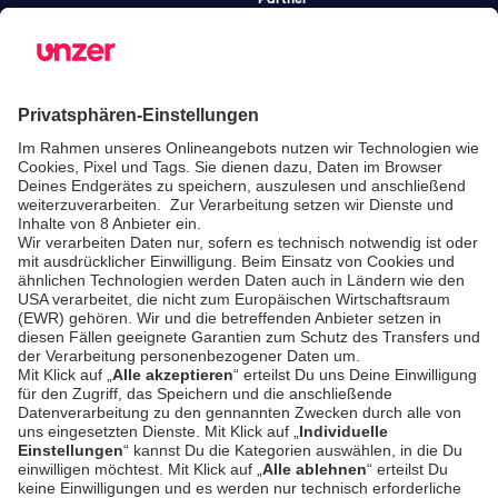
Gastronomie-
Lösungen
Unified
Commerce
Risikomanagement
Preise
SICHERHEIT & COMPLIANCE
SERVICE & SUPPORT
Sicherheit
Entwickler-
Dokumentation
PSD2 - Starke
Kundenauthentifizierung
Dokumentation
Unzer Austria
PCI DSS -
Datensicherheit
Rechtliche
Dokumente