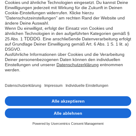
Betrugsprävention
Hilfe-Center
Plattform-
Status
Feedback &
Beschwerde
© Unzer Group GmbH
Impressum
Datenschutz
Barrierefreiheit