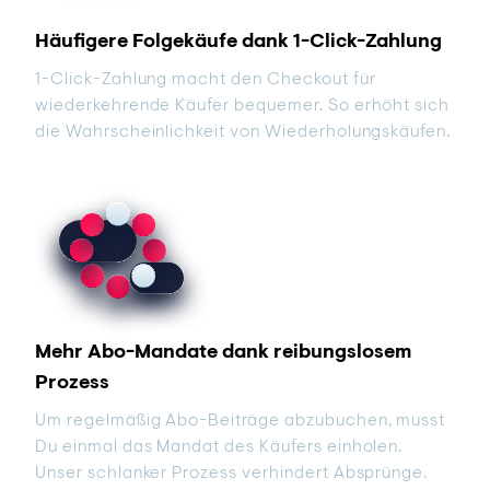
Häufigere Folgekäufe dank 1-Click-Zahlung
1-Click-Zahlung macht den Checkout für
wiederkehrende Käufer bequemer. So erhöht sich
die Wahrscheinlichkeit von Wiederholungskäufen.
Mehr Abo-Mandate dank reibungslosem
Prozess
Um regelmäßig Abo-Beiträge abzubuchen, musst
Du einmal das Mandat des Käufers einholen.
Unser schlanker Prozess verhindert Absprünge.